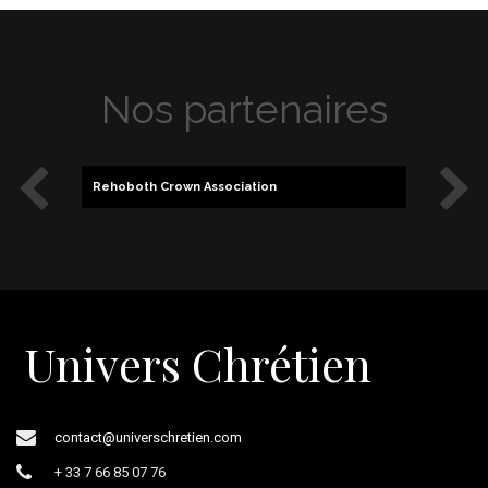
Nos partenaires
Rehoboth Crown Association
Pierre 
Univers Chrétien
contact@universchretien.com
+ 33 7 66 85 07 76