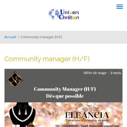
Aller au contenu principal
Menu principal
Accueil
/
Community manager (H/F)
Community manager (H/F)