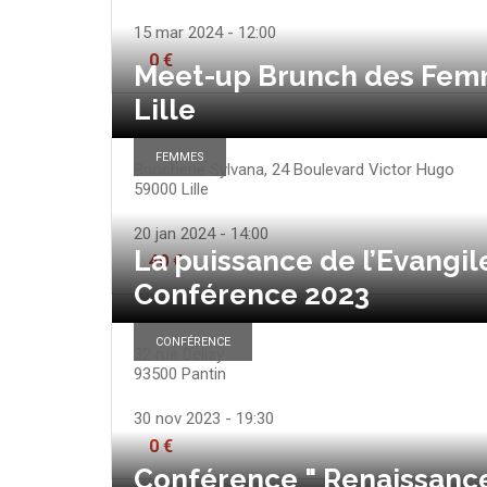
15 mar 2024 - 12:00
0 €
Meet-up Brunch des Femm
Lille
FEMMES
Briocherie Sylvana, 24 Boulevard Victor Hugo
59000
Lille
20 jan 2024 - 14:00
La puissance de l’Evangil
40 €
Conférence 2023
CONFÉRENCE
32 rue Delizy
93500
Pantin
30 nov 2023 - 19:30
0 €
Conférence " Renaissance