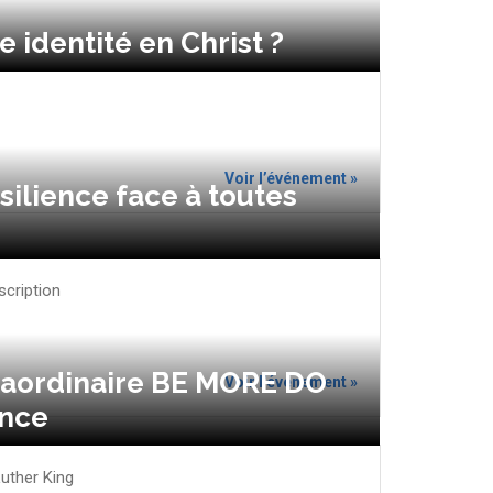
e identité en Christ ?
Voir l’événement »
silience face à toutes
cription
aordinaire BE MORE DO
Voir l’événement »
nce
uther King