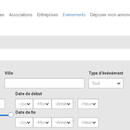
ues
Associations
Entreprises
Evénements
Déposer mon annon
Ville
Type d'événément
Date de début
Jour
Mois
Année
-
Heure
Date de fin
Jour
Mois
Année
-
Heure