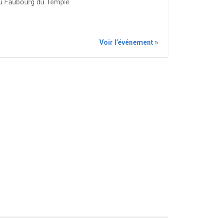
du Faubourg du Temple
Voir l’événement »