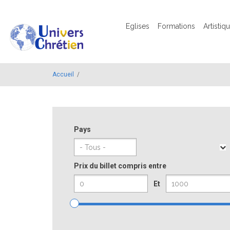
Aller au contenu principal
Menu principal
Eglises
Formations
Artistiq
Accueil
/
Pays
Prix du billet compris entre
Et