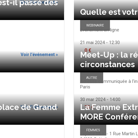
t-il passé des
Voir l’événement »
Quelle est votr
WEBINAIRE
Evénement en ligne
21 mai 2024 - 12:30
0 €
Meet-Up : la ré
Voir l’événement »
circonstances
AUTRE
Adresse communiquée à l'ins
Paris
30 mar 2024 - 14:00
 place de Grand
La Femme Extr
Voir l’événement »
75 €
MORE Confére
FEMMES
Espace MLK - 1 Rue Martin L