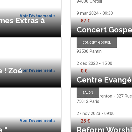
94000
Créteil
9 mar 2024 - 09:30
Voir l’événement »
es Extras à
87 €
Concert Gospel
CONCERT GOSPEL
32 rue Delizy
93500
Pantin
2 déc 2023 - 15:00
e ! Zoé
Voir l’événement »
0 €
Centre Evangé
SALON
Espace Charenton - 327 Rue
75012
Paris
27 nov 2023 - 09:00
Voir l’événement »
25 €
 "
Reform Worshi