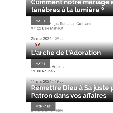
Comment notre mariage es
20 €
ténèbres à la lumière ?
AUTRE
Immeuble Magic, Rue Jean Gothland
97122
Baie Mahault
25 mai 2024 - 09:00
0 €
L'arche de l'Adoration
AUTRE
80 rue Saint Antoine
59100
Roubaix
11 mai 2024 - 19:00
Remettre Dieu à Sa juste
0 €
Patron dans vos affaires
WEBINAIRE
Evénement en ligne