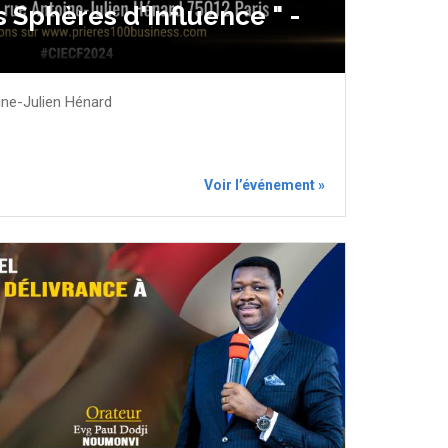
 Sphères d'Influence " -
ine-Julien Hénard
Voir l’événement »